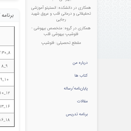
همکاری در دانشکده: انستیتو آموزشی
تحقیقاتی و درمانی قلب و عروق شهید
برنامه
رجایی
همکاری در گروه: متخصص بیهوشی -
فلوشیپ بیهوشی قلب
مقطع تحصیلی: فلوشیپ
8_7:30
درباره من
9_8
کتاب ها
10_9
پایان‌نامه‌/رساله
12_10
مقالات
16_13
برنامه تدریس
18_16