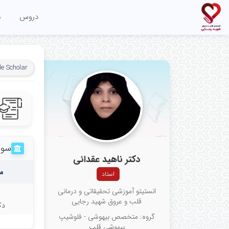
دروس
م
e Scholar
سوا
دکتر ناهید عقدائی
م
استاد
انستیتو آموزشی تحقیقاتی و درمانی
قلب و عروق شهید رجایی
دک
گروه: متخصص بیهوشی - فلوشیپ
بیهوشی قلب