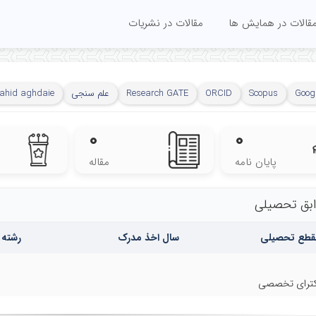
قالات در همایش ها
مقالات در نشریات
Googl
Scopus
ORCID
Research GATE
علم سنجی
nahid aghdaie
۰
۰
پایان نامه
مقاله
بق تحصیلی
قطع تحصیلی
سال اخذ مدرک
رشته 
ترای تخصصی